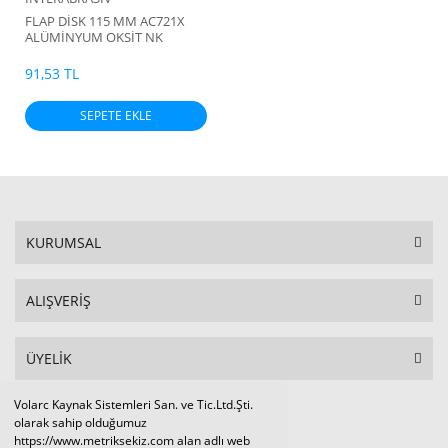
FLAP DİSK 115 MM AC721X
ALÜMİNYUM OKSİT NK
91,53 TL
SEPETE EKLE
KURUMSAL
ALIŞVERİŞ
ÜYELİK
Volarc Kaynak Sistemleri San. ve Tic.Ltd.Şti.
Sosyal Medya
olarak sahip olduğumuz
https://www.metriksekiz.com alan adlı web