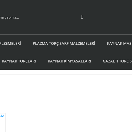
ALZEMELERİ
PLAZMA TORÇ SARF MALZEMELERİ
KAYNAK MAS
KAYNAK TORÇLARI
KAYNAK KİMYASALLARI
GAZALTI TORÇ 