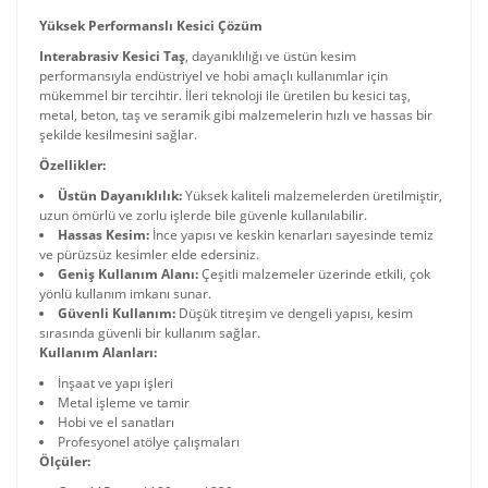
Yüksek Performanslı Kesici Çözüm
Interabrasiv Kesici Taş
, dayanıklılığı ve üstün kesim
performansıyla endüstriyel ve hobi amaçlı kullanımlar için
mükemmel bir tercihtir. İleri teknoloji ile üretilen bu kesici taş,
metal, beton, taş ve seramik gibi malzemelerin hızlı ve hassas bir
şekilde kesilmesini sağlar.
Özellikler:
Üstün Dayanıklılık:
Yüksek kaliteli malzemelerden üretilmiştir,
uzun ömürlü ve zorlu işlerde bile güvenle kullanılabilir.
Hassas Kesim:
İnce yapısı ve keskin kenarları sayesinde temiz
ve pürüzsüz kesimler elde edersiniz.
Geniş Kullanım Alanı:
Çeşitli malzemeler üzerinde etkili, çok
yönlü kullanım imkanı sunar.
Güvenli Kullanım:
Düşük titreşim ve dengeli yapısı, kesim
sırasında güvenli bir kullanım sağlar.
Kullanım Alanları:
İnşaat ve yapı işleri
Metal işleme ve tamir
Hobi ve el sanatları
Profesyonel atölye çalışmaları
Ölçüler: