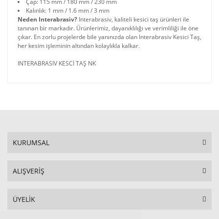
Çap: 115 mm / 180 mm / 230 mm
Kalınlık: 1 mm / 1.6 mm / 3 mm
Neden Interabrasiv?
Interabrasiv, kaliteli kesici taş ürünleri ile
tanınan bir markadır. Ürünlerimiz, dayanıklılığı ve verimliliği ile öne
çıkar. En zorlu projelerde bile yanınızda olan Interabrasiv Kesici Taş,
her kesim işleminin altından kolaylıkla kalkar.
INTERABRASIV KESCİ TAŞ NK
KURUMSAL
ALIŞVERİŞ
ÜYELİK