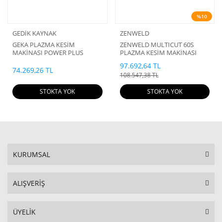
%10
GEDİK KAYNAK
ZENWELD
GEKA PLAZMA KESİM
ZENWELD MULTICUT 60S
MAKİNASI POWER PLUS
PLAZMA KESİM MAKİNASI
CUT40 PFC MV 220V
97.692,64 TL
74.269,26 TL
108.547,38 TL
STOKTA YOK
STOKTA YOK
KURUMSAL
ALIŞVERİŞ
ÜYELİK