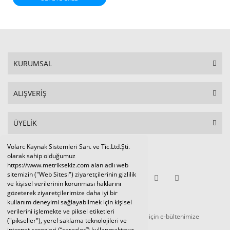
KURUMSAL
ALIŞVERİŞ
ÜYELİK
Volarc Kaynak Sistemleri San. ve Tic.Ltd.Şti.
Sosyal Medya
olarak sahip olduğumuz
https://www.metriksekiz.com alan adlı web
sitemizin ("Web Sitesi") ziyaretçilerinin gizlilik
ve kişisel verilerinin korunması haklarını
gözeterek ziyaretçilerimize daha iyi bir
E-BÜLTEN
kullanım deneyimi sağlayabilmek için kişisel
verilerini işlemekte ve piksel etiketleri
Tüm kampanya ve duyurulardan haberdar olmak için e-bültenimize
("pikseller"), yerel saklama teknolojileri ve
kaydolunuz.
internet çerezleri (“çerezler”) kullanmaktayız.