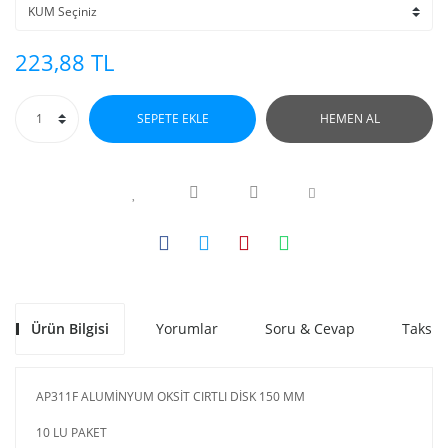
223,88 TL
SEPETE EKLE
HEMEN AL
Ürün Bilgisi
Yorumlar
Soru & Cevap
Taksit
AP311F ALUMİNYUM OKSİT CIRTLI DİSK 150 MM
10 LU PAKET