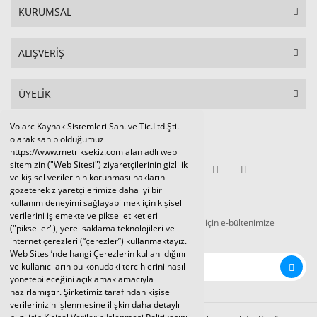
KURUMSAL
ALIŞVERİŞ
ÜYELİK
Volarc Kaynak Sistemleri San. ve Tic.Ltd.Şti.
Sosyal Medya
olarak sahip olduğumuz
https://www.metriksekiz.com alan adlı web
sitemizin ("Web Sitesi") ziyaretçilerinin gizlilik
ve kişisel verilerinin korunması haklarını
gözeterek ziyaretçilerimize daha iyi bir
E-BÜLTEN
kullanım deneyimi sağlayabilmek için kişisel
verilerini işlemekte ve piksel etiketleri
Tüm kampanya ve duyurulardan haberdar olmak için e-bültenimize
("pikseller"), yerel saklama teknolojileri ve
kaydolunuz.
internet çerezleri (“çerezler”) kullanmaktayız.
Web Sitesi’nde hangi Çerezlerin kullanıldığını
ve kullanıcıların bu konudaki tercihlerini nasıl
yönetebileceğini açıklamak amacıyla
hazırlamıştır. Şirketimiz tarafından kişisel
verilerinizin işlenmesine ilişkin daha detaylı