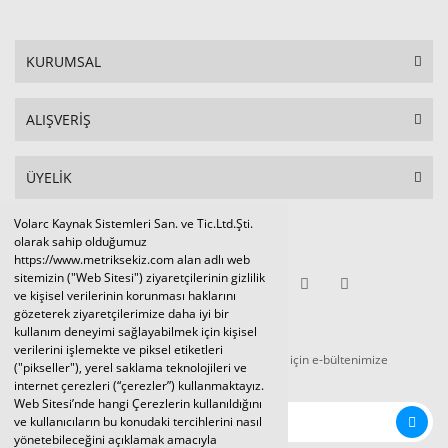
KURUMSAL
ALIŞVERİŞ
ÜYELİK
Volarc Kaynak Sistemleri San. ve Tic.Ltd.Şti.
Sosyal Medya
olarak sahip olduğumuz
https://www.metriksekiz.com alan adlı web
sitemizin ("Web Sitesi") ziyaretçilerinin gizlilik
ve kişisel verilerinin korunması haklarını
gözeterek ziyaretçilerimize daha iyi bir
E-BÜLTEN
kullanım deneyimi sağlayabilmek için kişisel
verilerini işlemekte ve piksel etiketleri
Tüm kampanya ve duyurulardan haberdar olmak için e-bültenimize
("pikseller"), yerel saklama teknolojileri ve
kaydolunuz.
internet çerezleri (“çerezler”) kullanmaktayız.
Web Sitesi’nde hangi Çerezlerin kullanıldığını
ve kullanıcıların bu konudaki tercihlerini nasıl
yönetebileceğini açıklamak amacıyla