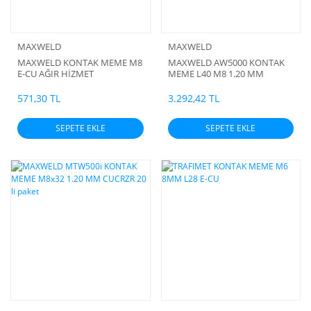
MAXWELD
MAXWELD
MAXWELD KONTAK MEME M8
MAXWELD AW5000 KONTAK
E-CU AĞIR HİZMET
MEME L40 M8 1.20 MM
BERİLYUM KAPLAMA 10 lu
PAKET
571,30 TL
3.292,42 TL
SEPETE EKLE
SEPETE EKLE