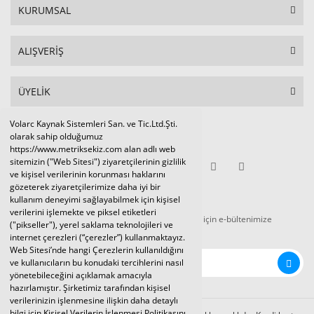
KURUMSAL
ALIŞVERİŞ
ÜYELİK
Volarc Kaynak Sistemleri San. ve Tic.Ltd.Şti.
Sosyal Medya
olarak sahip olduğumuz
https://www.metriksekiz.com alan adlı web
sitemizin ("Web Sitesi") ziyaretçilerinin gizlilik
ve kişisel verilerinin korunması haklarını
gözeterek ziyaretçilerimize daha iyi bir
E-BÜLTEN
kullanım deneyimi sağlayabilmek için kişisel
verilerini işlemekte ve piksel etiketleri
Tüm kampanya ve duyurulardan haberdar olmak için e-bültenimize
("pikseller"), yerel saklama teknolojileri ve
kaydolunuz.
internet çerezleri (“çerezler”) kullanmaktayız.
Web Sitesi’nde hangi Çerezlerin kullanıldığını
ve kullanıcıların bu konudaki tercihlerini nasıl
yönetebileceğini açıklamak amacıyla
hazırlamıştır. Şirketimiz tarafından kişisel
verilerinizin işlenmesine ilişkin daha detaylı
bilgi için Kişisel Verilerin İşlenmesi Politikasını