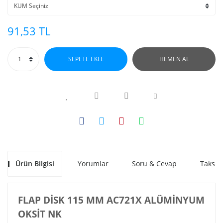
91,53 TL
SEPETE EKLE
HEMEN AL
Ürün Bilgisi
Yorumlar
Soru & Cevap
Taksit
FLAP DİSK 115 MM AC721X ALÜMİNYUM
OKSİT NK