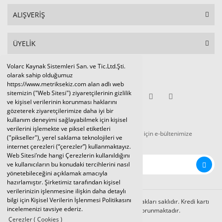
ALIŞVERİŞ
ÜYELİK
Volarc Kaynak Sistemleri San. ve Tic.Ltd.Şti.
Sosyal Medya
olarak sahip olduğumuz
https://www.metriksekiz.com alan adlı web
sitemizin ("Web Sitesi") ziyaretçilerinin gizlilik
ve kişisel verilerinin korunması haklarını
gözeterek ziyaretçilerimize daha iyi bir
E-BÜLTEN
kullanım deneyimi sağlayabilmek için kişisel
verilerini işlemekte ve piksel etiketleri
Tüm kampanya ve duyurulardan haberdar olmak için e-bültenimize
("pikseller"), yerel saklama teknolojileri ve
kaydolunuz.
internet çerezleri (“çerezler”) kullanmaktayız.
Web Sitesi’nde hangi Çerezlerin kullanıldığını
ve kullanıcıların bu konudaki tercihlerini nasıl
yönetebileceğini açıklamak amacıyla
hazırlamıştır. Şirketimiz tarafından kişisel
verilerinizin işlenmesine ilişkin daha detaylı
bilgi için Kişisel Verilerin İşlenmesi Politikasını
Volarc Kaynak Sistemleri Ltd.Şti. 2024 © Tüm hakları saklıdır. Kredi kartı
incelemenizi tavsiye ederiz.
bilgileriniz 256bit SSL sertifikası ile korunmaktadır.
Çerezler ( Cookies )