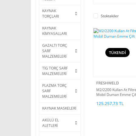
KAYNAK
Stoktakiler
TORÇLARI
KAYNAK
KİMYASALLARI
GAZALTI TORÇ
SARF
TÜKENDİ
MALZEMELERİ
TİG TORÇ SARF
MALZEMELERİ
FRESHWELD
PLAZMA TORÇ
M2/2200 Kullan At Filtre
SARF
Mobil Duman Emme Çif
MALZEMELERİ
Kol
125.257,73 TL
KAYNAK MASKELERİ
AKÜLÜ EL
ALETLERİ