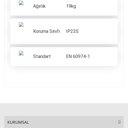
Ağırlık
19kg
Koruma Sınıfı
IP23S
Standart
EN 60974-1
KURUMSAL