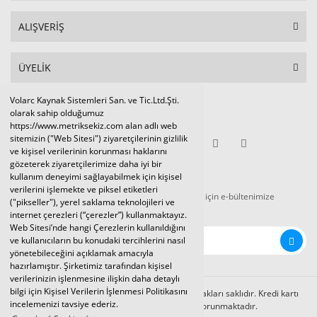
ALIŞVERİŞ
ÜYELİK
Volarc Kaynak Sistemleri San. ve Tic.Ltd.Şti.
Sosyal Medya
olarak sahip olduğumuz
https://www.metriksekiz.com alan adlı web
sitemizin ("Web Sitesi") ziyaretçilerinin gizlilik
ve kişisel verilerinin korunması haklarını
gözeterek ziyaretçilerimize daha iyi bir
E-BÜLTEN
kullanım deneyimi sağlayabilmek için kişisel
verilerini işlemekte ve piksel etiketleri
Tüm kampanya ve duyurulardan haberdar olmak için e-bültenimize
("pikseller"), yerel saklama teknolojileri ve
kaydolunuz.
internet çerezleri (“çerezler”) kullanmaktayız.
Web Sitesi’nde hangi Çerezlerin kullanıldığını
ve kullanıcıların bu konudaki tercihlerini nasıl
yönetebileceğini açıklamak amacıyla
hazırlamıştır. Şirketimiz tarafından kişisel
verilerinizin işlenmesine ilişkin daha detaylı
bilgi için Kişisel Verilerin İşlenmesi Politikasını
Volarc Kaynak Sistemleri Ltd.Şti. 2024 © Tüm hakları saklıdır. Kredi kartı
incelemenizi tavsiye ederiz.
bilgileriniz 256bit SSL sertifikası ile korunmaktadır.