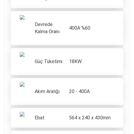
Devrede
400A %60
Kalma Oranı
Güç Tüketimi
18KW
Akım Aralığı
20 - 400A
Ebat
564 x 240 x 430mm