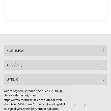
KURUMSAL
ALIŞVERİŞ
ÜYELİK
Volarc Kaynak Sistemleri San. ve Tic.Ltd.Şti.
Sosyal Medya
olarak sahip olduğumuz
https://www.metriksekiz.com alan adlı web
sitemizin ("Web Sitesi") ziyaretçilerinin gizlilik
ve kişisel verilerinin korunması haklarını