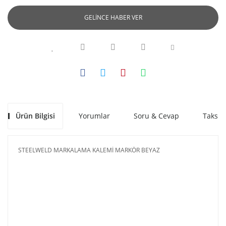
GELİNCE HABER VER
Ürün Bilgisi
Yorumlar
Soru & Cevap
Taksit
STEELWELD MARKALAMA KALEMİ MARKÖR BEYAZ