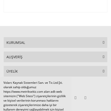
KURUMSAL
ALIŞVERİŞ
ÜYELİK
Volarc Kaynak Sistemleri San. ve Tic.Ltd.Şti.
Sosyal Medya
olarak sahip olduğumuz
https://www.metriksekiz.com alan adlı web
sitemizin ("Web Sitesi") ziyaretçilerinin gizlilik
ve kişisel verilerinin korunması haklarını
gözeterek ziyaretçilerimize daha iyi bir
E-BÜLTEN
kullanım deneyimi sağlayabilmek için kişisel