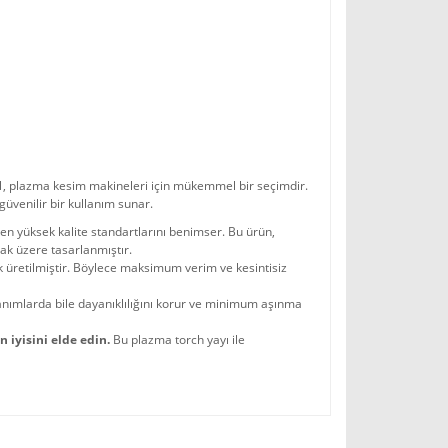
1
, plazma kesim makineleri için mükemmel bir seçimdir.
güvenilir bir kullanım sunar.
n yüksek kalite standartlarını benimser. Bu ürün,
ak üzere tasarlanmıştır.
üretilmiştir. Böylece maksimum verim ve kesintisiz
lanımlarda bile dayanıklılığını korur ve minimum aşınma
 iyisini elde edin.
Bu plazma torch yayı ile