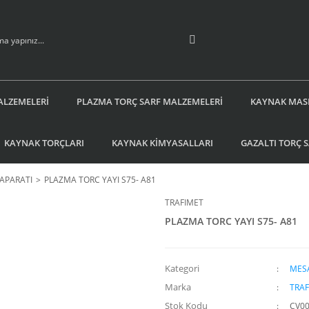
ALZEMELERİ
PLAZMA TORÇ SARF MALZEMELERİ
KAYNAK MAS
KAYNAK TORÇLARI
KAYNAK KİMYASALLARI
GAZALTI TORÇ 
APARATI
PLAZMA TORC YAYI S75- A81
TRAFIMET
PLAZMA TORC YAYI S75- A81
Kategori
MESA
Marka
TRAF
Stok Kodu
CV0