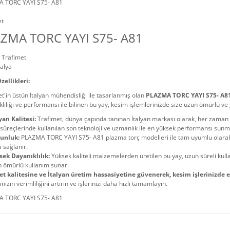
 TORC YAYI S75- A81
et
ZMA TORC YAYI S75- A81
Trafimet
talya
zellikleri:
t'in üstün İtalyan mühendisliği ile tasarlanmış olan
PLAZMA TORC YAYI S75- A8
lılığı ve performansı ile bilinen bu yay, kesim işlemlerinizde size uzun ömürlü ve 
yan Kalitesi:
Trafimet, dünya çapında tanınan İtalyan markası olarak, her zaman e
süreçlerinde kullanılan son teknoloji ve uzmanlık ile en yüksek performansı sunm
unluk:
PLAZMA TORC YAYI S75- A81 plazma torç modelleri ile tam uyumlu olarak 
 sağlanır.
sek Dayanıklılık:
Yüksek kaliteli malzemelerden üretilen bu yay, uzun süreli kul
n ömürlü kullanım sunar.
et kalitesine ve İtalyan üretim hassasiyetine güvenerek, kesim işlerinizde en
nızın verimliliğini artırın ve işlerinizi daha hızlı tamamlayın.
 TORC YAYI S75- A81