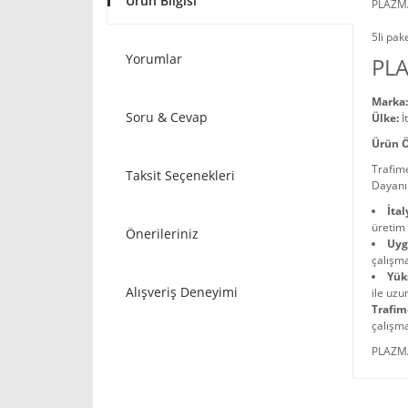
Ürün Bilgisi
PLAZMA
5li pak
Yorumlar
PLA
Marka:
Soru & Cevap
Ülke:
İ
Ürün Ö
Trafime
Taksit Seçenekleri
Dayanık
İtal
üretim 
Önerileriniz
Uyg
çalışma
Yük
Alışveriş Deneyimi
ile uzu
Trafim
çalışma
PLAZMA