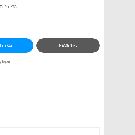
 EUR + KDV
TE EKLE
HEMEN AL
ılaştır