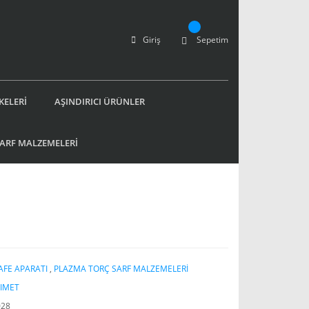
Giriş
Sepetim
KELERİ
AŞINDIRICI ÜRÜNLER
SARF MALZEMELERİ
FE APARATI
,
PLAZMA TORÇ SARF MALZEMELERİ
IMET
028