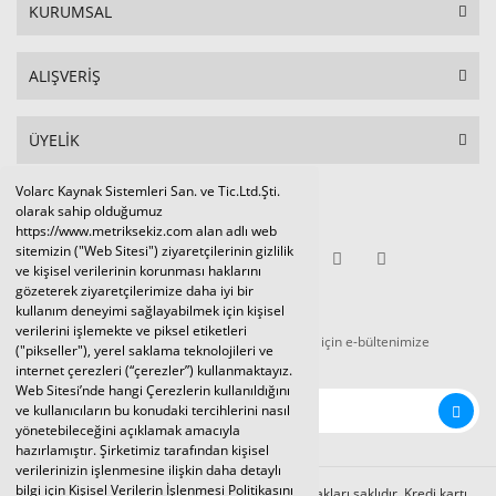
KURUMSAL
ALIŞVERİŞ
ÜYELİK
Volarc Kaynak Sistemleri San. ve Tic.Ltd.Şti.
Sosyal Medya
olarak sahip olduğumuz
https://www.metriksekiz.com alan adlı web
sitemizin ("Web Sitesi") ziyaretçilerinin gizlilik
ve kişisel verilerinin korunması haklarını
gözeterek ziyaretçilerimize daha iyi bir
E-BÜLTEN
kullanım deneyimi sağlayabilmek için kişisel
verilerini işlemekte ve piksel etiketleri
Tüm kampanya ve duyurulardan haberdar olmak için e-bültenimize
("pikseller"), yerel saklama teknolojileri ve
kaydolunuz.
internet çerezleri (“çerezler”) kullanmaktayız.
Web Sitesi’nde hangi Çerezlerin kullanıldığını
ve kullanıcıların bu konudaki tercihlerini nasıl
yönetebileceğini açıklamak amacıyla
hazırlamıştır. Şirketimiz tarafından kişisel
verilerinizin işlenmesine ilişkin daha detaylı
bilgi için Kişisel Verilerin İşlenmesi Politikasını
Volarc Kaynak Sistemleri Ltd.Şti. 2024 © Tüm hakları saklıdır. Kredi kartı