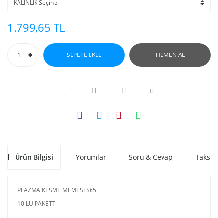
1.799,65 TL
SEPETE EKLE
HEMEN AL
Ürün Bilgisi
Yorumlar
Soru & Cevap
Taksit
PLAZMA KESME MEMESI S65
10 LU PAKETT