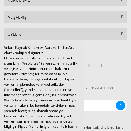
KURUMSAL
ALIŞVERİŞ
ÜYELİK
Volarc Kaynak Sistemleri San. ve Tic.Ltd.Şti.
Sosyal Medya
olarak sahip olduğumuz
https://www.metriksekiz.com alan adlı web
sitemizin ("Web Sitesi") ziyaretçilerinin gizlilik
ve kişisel verilerinin korunması haklarını
gözeterek ziyaretçilerimize daha iyi bir
E-BÜLTEN
kullanım deneyimi sağlayabilmek için kişisel
verilerini işlemekte ve piksel etiketleri
Tüm kampanya ve duyurulardan haberdar olmak için e-bültenimize
("pikseller"), yerel saklama teknolojileri ve
kaydolunuz.
internet çerezleri (“çerezler”) kullanmaktayız.
Web Sitesi’nde hangi Çerezlerin kullanıldığını
ve kullanıcıların bu konudaki tercihlerini nasıl
yönetebileceğini açıklamak amacıyla
hazırlamıştır. Şirketimiz tarafından kişisel
verilerinizin işlenmesine ilişkin daha detaylı
bilgi için Kişisel Verilerin İşlenmesi Politikasını
Volarc Kaynak Sistemleri Ltd.Şti. 2024 © Tüm hakları saklıdır. Kredi kartı