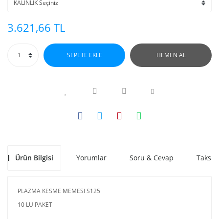
3.621,66 TL
SEPETE EKLE
HEMEN AL
Ürün Bilgisi
Yorumlar
Soru & Cevap
Taksit
PLAZMA KESME MEMESI S125
10 LU PAKET