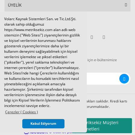
ÜYELİK
Volarc Kaynak Sistemleri San. ve Tic.Ltd.Şti.
Sosyal Medya
olarak sahip olduğumuz
https://www.metriksekiz.com alan adlı web
sitemizin ("Web Sitesi") ziyaretçilerinin gizlilik
ve kişisel verilerinin korunması haklarını
gözeterek ziyaretçilerimize daha iyi bir
E-BÜLTEN
kullanım deneyimi sağlayabilmek için kişisel
verilerini işlemekte ve piksel etiketleri
Tüm kampanya ve duyurulardan haberdar olmak için e-bültenimize
("pikseller"), yerel saklama teknolojileri ve
kaydolunuz.
internet çerezleri (“çerezler”) kullanmaktayız.
Web Sitesi’nde hangi Çerezlerin kullanıldığını
ve kullanıcıların bu konudaki tercihlerini nasıl
yönetebileceğini açıklamak amacıyla
hazırlamıştır. Şirketimiz tarafından kişisel
verilerinizin işlenmesine ilişkin daha detaylı
bilgi için Kişisel Verilerin İşlenmesi Politikasını
Volarc Kaynak Sistemleri Ltd.Şti. 2024 © Tüm hakları saklıdır. Kredi kartı
incelemenizi tavsiye ederiz.
bilgileriniz 256bit SSL sertifikası ile korunmaktadır.
Çerezler ( Cookies )
Metriksekiz Müşteri
Kabul Ediyorum
Hizmetleri
ile
ideasoft
e-