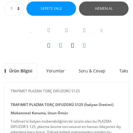
SEPETE EKLE
HEMEN AL
Ürün Bilgisi
Yorumlar
Soru & Cevap
Taksit
TRAFIMET PLAZMA TORÇ DIFUZORÜ S125
TRAFIMET PLAZMA TORÇ DIFUZORÜ S125 (İtalyan Üretimi)
Mükemmel Koruma, Uzun Ömür
Trafimet'in İtalyan mühendisliğinin bir ürünü olan bu PLAZMA
DIFUZOR S 125, plazma kesme torcunuzun en hassas bileşenini dış
etkenlere karşı korur. Yüksek kaliteli malzemeden üretilen bu