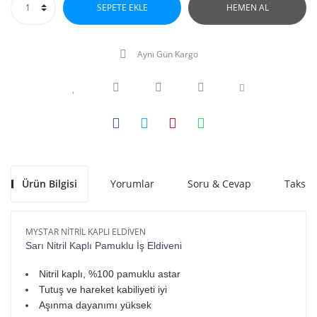
SEPETE EKLE
HEMEN AL
Aynı Gün Kargo
Ürün Bilgisi
Yorumlar
Soru & Cevap
Taksit
MYSTAR NİTRİL KAPLI ELDİVEN
Sarı Nitril Kaplı Pamuklu İş Eldiveni
Nitril kaplı, %100 pamuklu astar
Tutuş ve hareket kabiliyeti iyi
Aşınma dayanımı yüksek