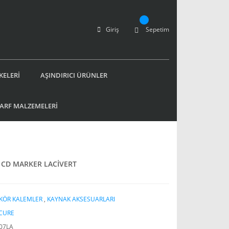
Giriş
Sepetim
KELERİ
AŞINDIRICI ÜRÜNLER
SARF MALZEMELERİ
 CD MARKER LACİVERT
KÖR KALEMLER
,
KAYNAK AKSESUARLARI
CURE
07LA