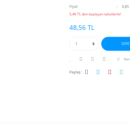
Fiyat
0,85
5,46 TL den başlayan taksitlerle!
48,56 TL
SEPE
Karş
Paylaş :