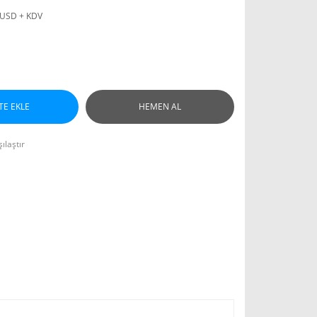
 USD + KDV
TE EKLE
HEMEN AL
ılaştır