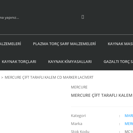
ALZEMELERİ
PLAZMA TORÇ SARF MALZEMELERİ
KAYNAK MAS
KAYNAK TORÇLARI
KAYNAK KİMYASALLARI
GAZALTI TORÇ 
MERCURE ÇİFT TARAFLI KALEM CD MARKER LACİVERT
MERCURE
MERCURE ÇİFT TARAFLI KALEM
Kategori
MAR
Marka
MER
Stok Kodu
MC1