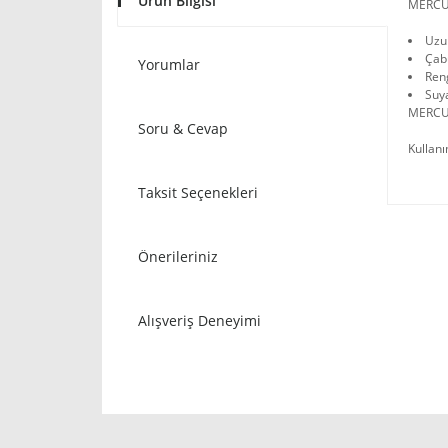
Ürün Bilgisi
MERCUR
Uzun
Çab
Yorumlar
Ren
Suya
MERCUR
Soru & Cevap
Kullanı
Taksit Seçenekleri
Önerileriniz
Alışveriş Deneyimi