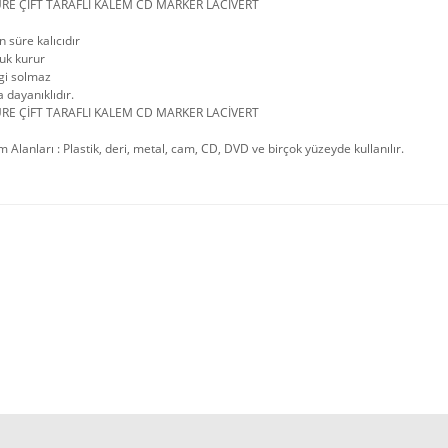
E ÇİFT TARAFLI KALEM CD MARKER LACİVERT
 süre kalıcıdır
uk kurur
gi solmaz
 dayanıklıdır.
E ÇİFT TARAFLI KALEM CD MARKER LACİVERT
m Alanları : Plastik, deri, metal, cam, CD, DVD ve birçok yüzeyde kullanılır.