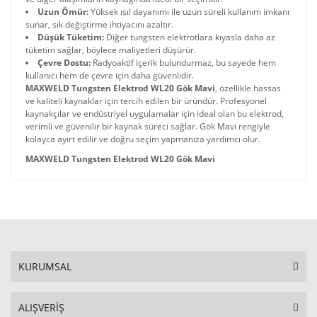
Uzun Ömür:
Yüksek ısıl dayanımı ile uzun süreli kullanım imkanı
sunar, sık değiştirme ihtiyacını azaltır.
Düşük Tüketim:
Diğer tungsten elektrotlara kıyasla daha az
tüketim sağlar, böylece maliyetleri düşürür.
Çevre Dostu:
Radyoaktif içerik bulundurmaz, bu sayede hem
kullanıcı hem de çevre için daha güvenlidir.
MAXWELD Tungsten Elektrod WL20 Gök Mavi
, özellikle hassas
ve kaliteli kaynaklar için tercih edilen bir üründür. Profesyonel
kaynakçılar ve endüstriyel uygulamalar için ideal olan bu elektrod,
verimli ve güvenilir bir kaynak süreci sağlar. Gök Mavi rengiyle
kolayca ayırt edilir ve doğru seçim yapmanıza yardımcı olur.
MAXWELD Tungsten Elektrod WL20 Gök Mavi
KURUMSAL
ALIŞVERİŞ