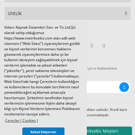
ÜYELİK
Volarc Kaynak Sistemleri San. ve Tic.Ltd.Şti.
Sosyal Medya
olarak sahip olduğumuz
https://www.metriksekiz.com alan adlı web
sitemizin ("Web Sitesi") ziyaretçilerinin gizlilik
ve kişisel verilerinin korunması haklarını
gözeterek ziyaretçilerimize daha iyi bir
E-BÜLTEN
kullanım deneyimi sağlayabilmek için kişisel
verilerini işlemekte ve piksel etiketleri
Tüm kampanya ve duyurulardan haberdar olmak için e-bültenimize
("pikseller"), yerel saklama teknolojileri ve
kaydolunuz.
internet çerezleri (“çerezler”) kullanmaktayız.
Web Sitesi’nde hangi Çerezlerin kullanıldığını
ve kullanıcıların bu konudaki tercihlerini nasıl
yönetebileceğini açıklamak amacıyla
hazırlamıştır. Şirketimiz tarafından kişisel
verilerinizin işlenmesine ilişkin daha detaylı
bilgi için Kişisel Verilerin İşlenmesi Politikasını
Volarc Kaynak Sistemleri Ltd.Şti. 2024 © Tüm hakları saklıdır. Kredi kartı
incelemenizi tavsiye ederiz.
bilgileriniz 256bit SSL sertifikası ile korunmaktadır.
Çerezler ( Cookies )
Metriksekiz Müşteri
Kabul Ediyorum