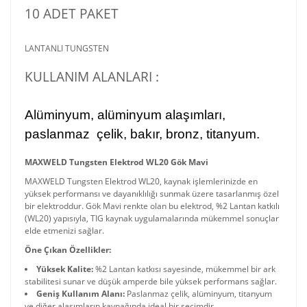
10 ADET PAKET
LANTANLI TUNGSTEN
KULLANIM ALANLARI :
Alüminyum, alüminyum alaşımları,
paslanmaz
çelik, bakır, bronz, titanyum.
MAXWELD Tungsten Elektrod WL20 Gök Mavi
MAXWELD Tungsten Elektrod WL20, kaynak işlemlerinizde en
yüksek performansı ve dayanıklılığı sunmak üzere tasarlanmış özel
bir elektroddur. Gök Mavi renkte olan bu elektrod, %2 Lantan katkılı
(WL20) yapısıyla, TIG kaynak uygulamalarında mükemmel sonuçlar
elde etmenizi sağlar.
Öne Çıkan Özellikler:
Yüksek Kalite:
%2 Lantan katkısı sayesinde, mükemmel bir ark
stabilitesi sunar ve düşük amperde bile yüksek performans sağlar.
Geniş Kullanım Alanı:
Paslanmaz çelik, alüminyum, titanyum
ve diğer alaşımların kaynağında ideal bir seçimdir.