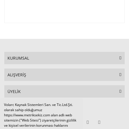
KURUMSAL
ALIŞVERİŞ
ÜYELİK
Volarc Kaynak Sistemleri San. ve Tic.Ltd.Şti.
Sosyal Medya
olarak sahip olduğumuz
https://www.metriksekiz.com alan adlı web
sitemizin ("Web Sitesi") ziyaretçilerinin gizlilik
ve kişisel verilerinin korunması haklarını