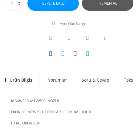
SEPETE EKLE
HEMEN AL
Aynı Gün Kargo
Ürün Bilgisi
Yorumlar
Soru & Cevap
Taksit
MAXWELD MTW500i NOZUL
FRONIUS MTW500i TORÇLAR İLE UYUMLUDUR.
İTHAL ÜRÜNDÜR.