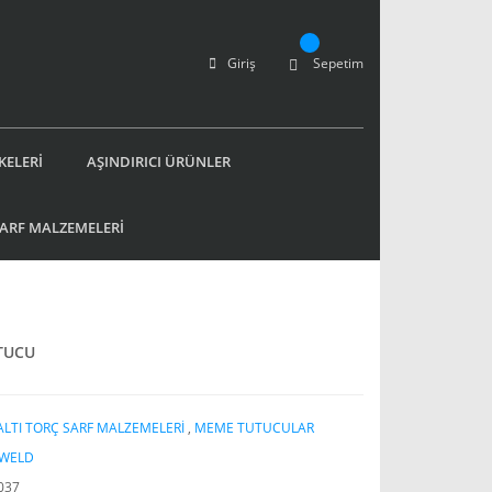
Giriş
Sepetim
KELERİ
AŞINDIRICI ÜRÜNLER
SARF MALZEMELERİ
TUCU
LTI TORÇ SARF MALZEMELERİ
,
MEME TUTUCULAR
WELD
037