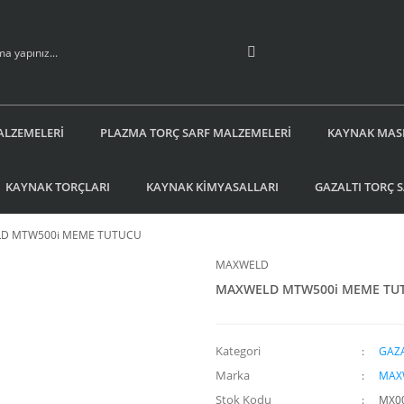
ALZEMELERİ
PLAZMA TORÇ SARF MALZEMELERİ
KAYNAK MAS
KAYNAK TORÇLARI
KAYNAK KİMYASALLARI
GAZALTI TORÇ 
D MTW500i MEME TUTUCU
MAXWELD
MAXWELD MTW500i MEME TU
Kategori
GAZA
Marka
MAX
Stok Kodu
MX0