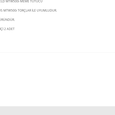
LD MTW500i MEME TUTUCU
US MTW500i TORÇLAR İLE UYUMLUDUR.
 ÜRÜNDÜR.
İÇİ 2 ADET