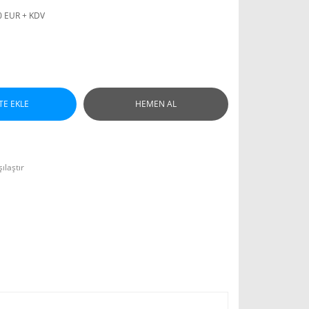
0 EUR + KDV
TE EKLE
HEMEN AL
ılaştır