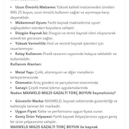
Uzun Ömürlü Malzeme:
Yüksek kaliteli malzemeden üretilen
MIG 25 boyun, uzun ömürlü kullanım sağlar ve aşınmaya karşı
dayanıklıdır.
Mükemmel Uyum:
Farklı kaynak makinelerine uyum
sağlayabilen standart boyutlara sahiptir.
Düzgün Kaynak İzi:
Düzgün ve temiz kaynak izleri oluşturarak
estetik bir görünüm sağlar.
Yüksek Verimlilik:
Hızlı ve verimli kaynak işlemleri için
tasarlanmıştır.
Kolay Kullanım:
Pratik tasarımı sayesinde kolayca takılabilir ve
kullanılabilir.
Kullanım Alanları:
Metal Yapı:
Çelik, alüminyum ve diğer metallerin
birleştirilmesinde
Otomotiv:
Araç gövdesi ve parçalarının onarımında
Sanayi:
Çeşitli metal işleme uygulamalarında
Neden MAXWELD MIG25 GAZALTI TORÇ BOYUN Seçmelisiniz?
Güvenilir Marka:
MAXWELD, kaynak sektöründe güvenilirliği ve
kalitesiyle tanınan bir markadır.
Uygun Fiyat:
Kalite ve performansı uygun fiyata sunar.
Geniş Ürün Yelpazesi:
Farklı kaynak ihtiyaçlarınıza uygun geniş
bir ürün yelpazesine sahiptir.
MAXWELD MIG25 GAZALTI TORÇ BOYUN ile kaynak