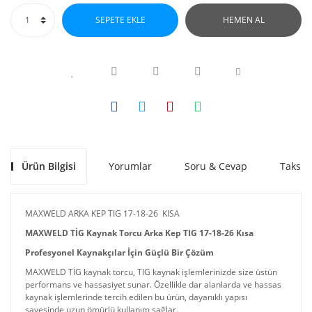
SEPETE EKLE
HEMEN AL
Ürün Bilgisi
Yorumlar
Soru & Cevap
Taksit
MAXWELD ARKA KEP TIG 17-18-26 KISA
MAXWELD TİG Kaynak Torcu Arka Kep TIG 17-18-26 Kısa
Profesyonel Kaynakçılar İçin Güçlü Bir Çözüm
MAXWELD TİG kaynak torcu, TIG kaynak işlemlerinizde size üstün
performans ve hassasiyet sunar. Özellikle dar alanlarda ve hassas
kaynak işlemlerinde tercih edilen bu ürün, dayanıklı yapısı
sayesinde uzun ömürlü kullanım sağlar.