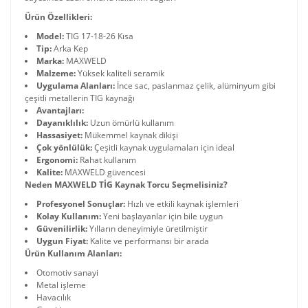
Ürün Özellikleri:
Model:
TIG 17-18-26 Kısa
Tip:
Arka Kep
Marka:
MAXWELD
Malzeme:
Yüksek kaliteli seramik
Uygulama Alanları:
İnce sac, paslanmaz çelik, alüminyum gibi
çeşitli metallerin TIG kaynağı
Avantajları:
Dayanıklılık:
Uzun ömürlü kullanım
Hassasiyet:
Mükemmel kaynak dikişi
Çok yönlülük:
Çeşitli kaynak uygulamaları için ideal
Ergonomi:
Rahat kullanım
Kalite:
MAXWELD güvencesi
Neden MAXWELD TİG Kaynak Torcu Seçmelisiniz?
Profesyonel Sonuçlar:
Hızlı ve etkili kaynak işlemleri
Kolay Kullanım:
Yeni başlayanlar için bile uygun
Güvenilirlik:
Yılların deneyimiyle üretilmiştir
Uygun Fiyat:
Kalite ve performansı bir arada
Ürün Kullanım Alanları:
Otomotiv sanayi
Metal işleme
Havacılık