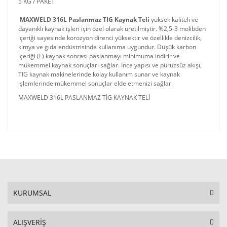
5 KG / PAKET
MAXWELD 316L Paslanmaz TIG Kaynak Teli
yüksek kaliteli ve
dayanıklı kaynak işleri için özel olarak üretilmiştir. %2,5-3 molibden
içeriği sayesinde korozyon direnci yüksektir ve özellikle denizcilik,
kimya ve gıda endüstrisinde kullanıma uygundur. Düşük karbon
içeriği (L) kaynak sonrası paslanmayı minimuma indirir ve
mükemmel kaynak sonuçları sağlar. İnce yapısı ve pürüzsüz akışı,
TIG kaynak makinelerinde kolay kullanım sunar ve kaynak
işlemlerinde mükemmel sonuçlar elde etmenizi sağlar.
MAXWELD 316L PASLANMAZ TİG KAYNAK TELİ
KURUMSAL
ALIŞVERİŞ