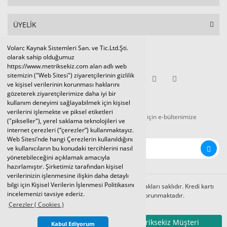
ÜYELİK
Volarc Kaynak Sistemleri San. ve Tic.Ltd.Şti.
Sosyal Medya
olarak sahip olduğumuz
https://www.metriksekiz.com alan adlı web
sitemizin ("Web Sitesi") ziyaretçilerinin gizlilik
ve kişisel verilerinin korunması haklarını
gözeterek ziyaretçilerimize daha iyi bir
E-BÜLTEN
kullanım deneyimi sağlayabilmek için kişisel
verilerini işlemekte ve piksel etiketleri
Tüm kampanya ve duyurulardan haberdar olmak için e-bültenimize
("pikseller"), yerel saklama teknolojileri ve
kaydolunuz.
internet çerezleri (“çerezler”) kullanmaktayız.
Web Sitesi’nde hangi Çerezlerin kullanıldığını
ve kullanıcıların bu konudaki tercihlerini nasıl
yönetebileceğini açıklamak amacıyla
hazırlamıştır. Şirketimiz tarafından kişisel
verilerinizin işlenmesine ilişkin daha detaylı
bilgi için Kişisel Verilerin İşlenmesi Politikasını
Volarc Kaynak Sistemleri Ltd.Şti. 2024 © Tüm hakları saklıdır. Kredi kartı
incelemenizi tavsiye ederiz.
bilgileriniz 256bit SSL sertifikası ile korunmaktadır.
Çerezler ( Cookies )
Metriksekiz Müşteri
Kabul Ediyorum