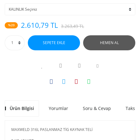
2.610,79 TL
%20
3.263,49 TL
SEPETE EKLE
HEMEN AL
Ürün Bilgisi
Yorumlar
Soru & Cevap
Taksit
MAXWELD 316L PASLANMAZ TİG KAYNAK TELİ