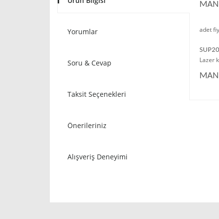
Ürün Bilgisi
MANU
adet fiy
Yorumlar
SUP20 
Lazer k
Soru & Cevap
MANU
Taksit Seçenekleri
Önerileriniz
Alışveriş Deneyimi