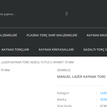
ALZEMELERİ
PLAZMA TORÇ SARF MALZEMELERİ
KAYNAK MAS
KAYNAK TORÇLARI
KAYNAK KİMYASALLARI
GAZALTI TORÇ 
 LAZER KAYNAK TORC NOZUL TUTUCU APARAT 70 MM
ZENWELD
MANUEL LAZER KAYNAK TORC
Kategori
LAZE
Marka
ZEN
Stok Kodu
ECW1