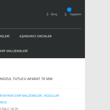
Giriş
Sepetim
KELERİ
AŞINDIRICI ÜRÜNLER
SARF MALZEMELERİ
 NOZUL TUTUCU APARAT 70 MM
R KAYNAK SARF MALZEMELERİ
,
NOZULLAR
WELD
704-C-18-70