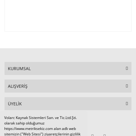
KURUMSAL
ALIŞVERİŞ
ÜYELİK
Volarc Kaynak Sistemleri San. ve Tic.Ltd.Şti.
Sosyal Medya
olarak sahip olduğumuz
https://www.metriksekiz.com alan adlı web
sitemizin ("Web Sitesi") ziyaretçilerinin gizlilik