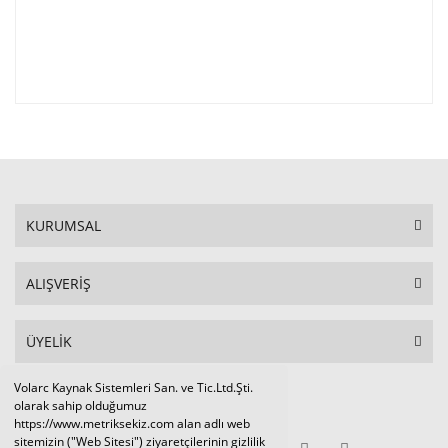
KURUMSAL
ALIŞVERİŞ
ÜYELİK
Volarc Kaynak Sistemleri San. ve Tic.Ltd.Şti.
Sosyal Medya
olarak sahip olduğumuz
https://www.metriksekiz.com alan adlı web
sitemizin ("Web Sitesi") ziyaretçilerinin gizlilik