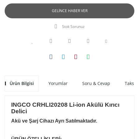
GELİNCE HABER VER
Stok Sorunuz
Ürün Bilgisi
Yorumlar
Soru & Cevap
Taksit
INGCO CRHLI20208 Li-ion Akülü Kırıcı
Delici
Akü ve Şarj Cihazı Ayrı Satılmaktadır.