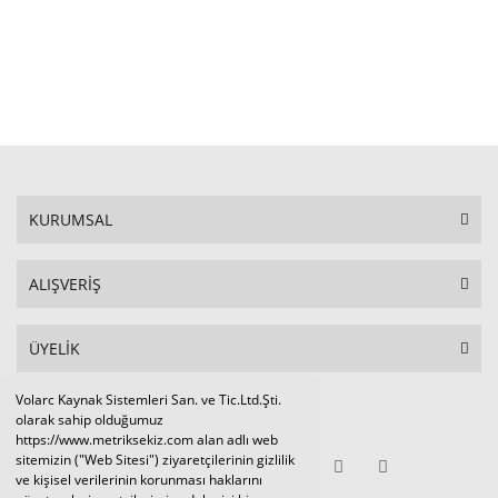
STOKTA YOK
KURUMSAL
ALIŞVERİŞ
ÜYELİK
Volarc Kaynak Sistemleri San. ve Tic.Ltd.Şti.
Sosyal Medya
olarak sahip olduğumuz
https://www.metriksekiz.com alan adlı web
sitemizin ("Web Sitesi") ziyaretçilerinin gizlilik
ve kişisel verilerinin korunması haklarını