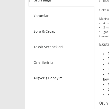
Ürün Bilgisi
GEKAM
Geka ma
Yorumlar
Makina 
4 m
3 me
Soru & Cevap
gaz 
Garanti 
Ekstr
Taksit Seçenekleri
Önerileriniz
Alışveriş Deneyimi
boy
Ürün 