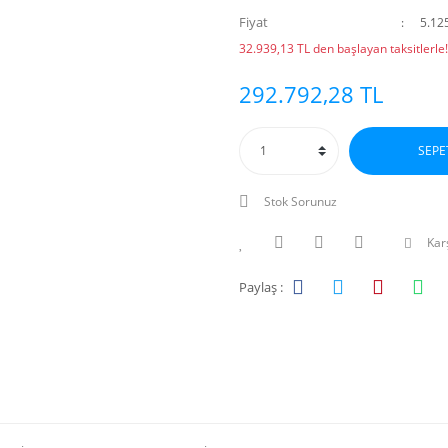
Fiyat
5.12
32.939,13 TL den başlayan taksitlerle!
292.792,28 TL
SEPE
Stok Sorunuz
Karş
Paylaş :