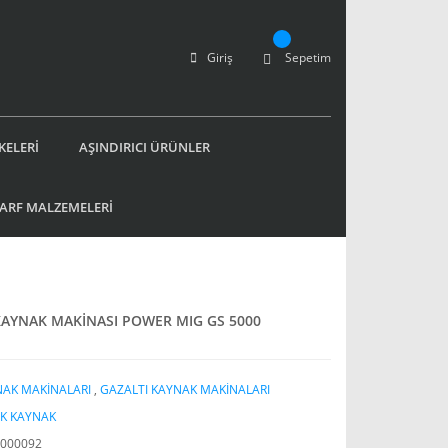
Giriş
Sepetim
KELERİ
AŞINDIRICI ÜRÜNLER
SARF MALZEMELERİ
KAYNAK MAKİNASI POWER MIG GS 5000
AK MAKİNALARI
,
GAZALTI KAYNAK MAKİNALARI
K KAYNAK
000092