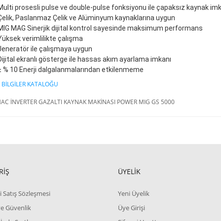
Multi prosesli pulse ve double-pulse fonksiyonu ile çapaksız kaynak im
Çelik, Paslanmaz Çelik ve Alüminyum kaynaklarına uygun
MIG MAG Sinerjik dijital kontrol sayesinde maksimum performans
Yüksek verimlilikte çalışma
Jeneratör ile çalışmaya uygun
Dijital ekranlı gösterge ile hassas akım ayarlama imkanı
± % 10 Enerji dalgalanmalarından etkilenmeme
 BİLGİLER KATALOĞU
AC İNVERTER GAZALTI KAYNAK MAKİNASI POWER MIG GS 5000
RİŞ
ÜYELİK
i Satış Sözleşmesi
Yeni Üyelik
 ve Güvenlik
Üye Girişi