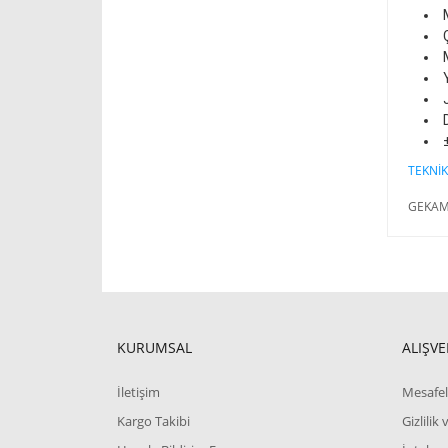
TEKNİK
GEKAM
KURUMSAL
ALIŞVE
İletişim
Mesafel
Kargo Takibi
Gizlilik