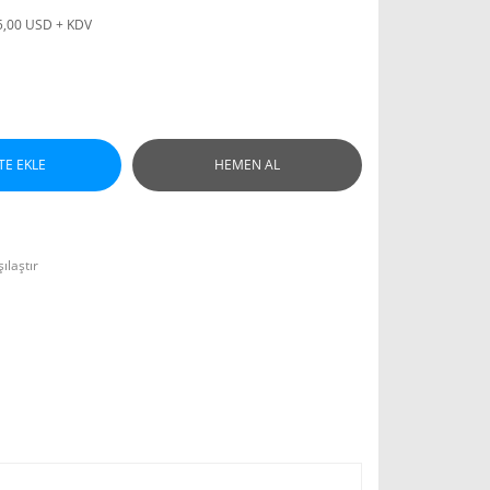
5,00 USD + KDV
TE EKLE
HEMEN AL
ılaştır