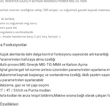
AC İNVERTER GAZALTI KAYNAK MAKİNASI POWER MIG GS 5000
rkalı inverter özelliğine sahip, 500 amper, su soğutmalı gazaltı kaynak makinası
ile birlikte;
etre su soğutmalı mig torcu
tre şase kiti
regülatörü verilmektedir.
: İmalat hatalarına karşı 2 yıl ( torç hariçtir. )
a Fonksiyonlar
Düşük akımlarda dahi dalga kontrol fonksiyonu sayesinde ark kararlılığı
Parametreleri hafızaya alma özelliği
Multi-proses:MIG-Sinerjik-MIG-TIG-MMA ve Karbon Açma
Dijital göstergeli tel sürme ünitesi üzerinden parametreleri ayarlama i
Mükemmel kaynak başlangıç ve sonlandırma özelliği, Akıllı yazılım sayes
u parametreleri ayarlanabilir
Malzeme, gaz ve tel çapı seçimi
2T / 4T / Stitch ve Punta modları
Hata kodları ile arıza tespit bildirimi,Makine ısısına bağlı olarak çalışa
Özellikleri