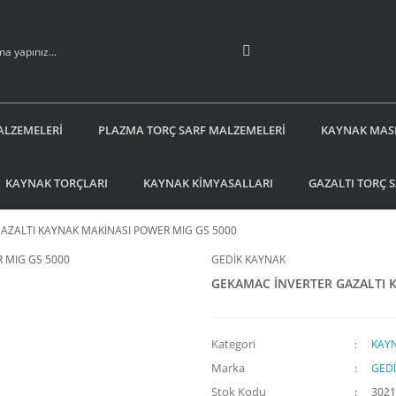
ALZEMELERİ
PLAZMA TORÇ SARF MALZEMELERİ
KAYNAK MAS
KAYNAK TORÇLARI
KAYNAK KİMYASALLARI
GAZALTI TORÇ 
AZALTI KAYNAK MAKİNASI POWER MIG GS 5000
GEDİK KAYNAK
GEKAMAC İNVERTER GAZALTI 
Kategori
KAYN
Marka
GEDİ
Stok Kodu
3021