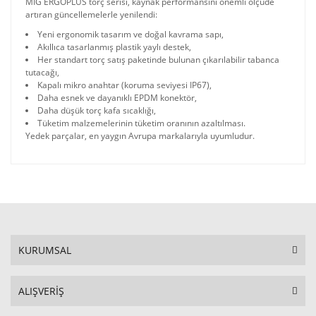
MIG ERGOPLUS torç serisi, kaynak performansını önemli ölçüde
artıran güncellemelerle yenilendi:
Yeni ergonomik tasarım ve doğal kavrama sapı,
Akıllıca tasarlanmış plastik yaylı destek,
Her standart torç satış paketinde bulunan çıkarılabilir tabanca
tutacağı,
Kapalı mikro anahtar (koruma seviyesi IP67),
Daha esnek ve dayanıklı EPDM konektör,
Daha düşük torç kafa sıcaklığı,
Tüketim malzemelerinin tüketim oranının azaltılması.
Yedek parçalar, en yaygın Avrupa markalarıyla uyumludur.
KURUMSAL
ALIŞVERİŞ