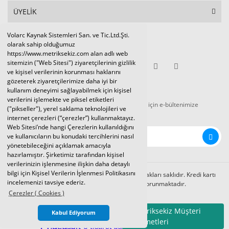
ÜYELİK
Volarc Kaynak Sistemleri San. ve Tic.Ltd.Şti.
Sosyal Medya
olarak sahip olduğumuz
https://www.metriksekiz.com alan adlı web
sitemizin ("Web Sitesi") ziyaretçilerinin gizlilik
ve kişisel verilerinin korunması haklarını
gözeterek ziyaretçilerimize daha iyi bir
E-BÜLTEN
kullanım deneyimi sağlayabilmek için kişisel
verilerini işlemekte ve piksel etiketleri
Tüm kampanya ve duyurulardan haberdar olmak için e-bültenimize
("pikseller"), yerel saklama teknolojileri ve
kaydolunuz.
internet çerezleri (“çerezler”) kullanmaktayız.
Web Sitesi’nde hangi Çerezlerin kullanıldığını
ve kullanıcıların bu konudaki tercihlerini nasıl
yönetebileceğini açıklamak amacıyla
hazırlamıştır. Şirketimiz tarafından kişisel
verilerinizin işlenmesine ilişkin daha detaylı
bilgi için Kişisel Verilerin İşlenmesi Politikasını
Volarc Kaynak Sistemleri Ltd.Şti. 2024 © Tüm hakları saklıdır. Kredi kartı
incelemenizi tavsiye ederiz.
bilgileriniz 256bit SSL sertifikası ile korunmaktadır.
Çerezler ( Cookies )
Metriksekiz Müşteri
Kabul Ediyorum
Hizmetleri
ile
ideasoft
e-