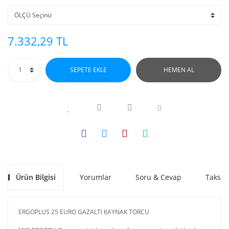
7.332,29 TL
SEPETE EKLE
HEMEN AL
Ürün Bilgisi
Yorumlar
Soru & Cevap
Taksit
ERGOPLUS 25 EURO GAZALTI KAYNAK TORCU