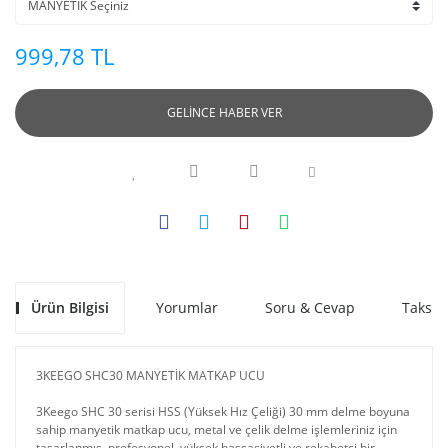
999,78 TL
GELİNCE HABER VER
Ürün Bilgisi
Yorumlar
Soru & Cevap
Taksit
3KEEGO SHC30 MANYETİK MATKAP UCU
3Keego SHC 30 serisi HSS (Yüksek Hız Çeliği) 30 mm delme boyuna
sahip manyetik matkap ucu, metal ve çelik delme işlemleriniz için
tasarlanmış, profesyonel, yüksek hassasiyetli ve rekabetçi bir