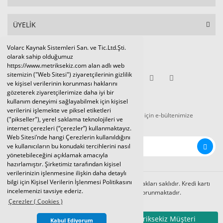
ÜYELİK
Volarc Kaynak Sistemleri San. ve Tic.Ltd.Şti.
Sosyal Medya
olarak sahip olduğumuz
https://www.metriksekiz.com alan adlı web
sitemizin ("Web Sitesi") ziyaretçilerinin gizlilik
ve kişisel verilerinin korunması haklarını
gözeterek ziyaretçilerimize daha iyi bir
E-BÜLTEN
kullanım deneyimi sağlayabilmek için kişisel
verilerini işlemekte ve piksel etiketleri
Tüm kampanya ve duyurulardan haberdar olmak için e-bültenimize
("pikseller"), yerel saklama teknolojileri ve
kaydolunuz.
internet çerezleri (“çerezler”) kullanmaktayız.
Web Sitesi’nde hangi Çerezlerin kullanıldığını
ve kullanıcıların bu konudaki tercihlerini nasıl
yönetebileceğini açıklamak amacıyla
hazırlamıştır. Şirketimiz tarafından kişisel
verilerinizin işlenmesine ilişkin daha detaylı
bilgi için Kişisel Verilerin İşlenmesi Politikasını
Volarc Kaynak Sistemleri Ltd.Şti. 2024 © Tüm hakları saklıdır. Kredi kartı
incelemenizi tavsiye ederiz.
bilgileriniz 256bit SSL sertifikası ile korunmaktadır.
Çerezler ( Cookies )
Metriksekiz Müşteri
Kabul Ediyorum