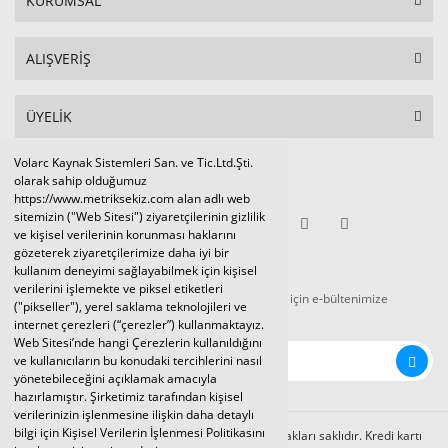
KURUMSAL
ALIŞVERİŞ
ÜYELİK
Volarc Kaynak Sistemleri San. ve Tic.Ltd.Şti.
Sosyal Medya
olarak sahip olduğumuz
https://www.metriksekiz.com alan adlı web
sitemizin ("Web Sitesi") ziyaretçilerinin gizlilik
ve kişisel verilerinin korunması haklarını
gözeterek ziyaretçilerimize daha iyi bir
E-BÜLTEN
kullanım deneyimi sağlayabilmek için kişisel
verilerini işlemekte ve piksel etiketleri
Tüm kampanya ve duyurulardan haberdar olmak için e-bültenimize
("pikseller"), yerel saklama teknolojileri ve
kaydolunuz.
internet çerezleri (“çerezler”) kullanmaktayız.
Web Sitesi’nde hangi Çerezlerin kullanıldığını
ve kullanıcıların bu konudaki tercihlerini nasıl
yönetebileceğini açıklamak amacıyla
hazırlamıştır. Şirketimiz tarafından kişisel
verilerinizin işlenmesine ilişkin daha detaylı
bilgi için Kişisel Verilerin İşlenmesi Politikasını
Volarc Kaynak Sistemleri Ltd.Şti. 2024 © Tüm hakları saklıdır. Kredi kartı